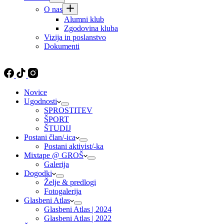
O nas
Alumni klub
Zgodovina kluba
Vizija in poslanstvo
Dokumenti
Novice
Ugodnosti
SPROSTITEV
ŠPORT
ŠTUDIJ
Postani član/-ica
Postani aktivist/-ka
Mixtape @ GROŠ
Galerija
Dogodki
Želje & predlogi
Fotogalerija
Glasbeni Atlas
Glasbeni Atlas | 2024
Glasbeni Atlas | 2022