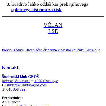
Gradivo lahko oddaš kar prek njihovega
spletnega sistema za tisk
.
VČLAN
I SE
Previous
Študij
Brezplačna članarina v Mestni knjižnici Grosuplje
Kontakt:
Študentski klub GROŠ
Industrijska cesta 1g, 1290 Grosuplje
E:
studentski@klub-gros.com
T:
041 358 392
Predsednica:
Anja Jančar