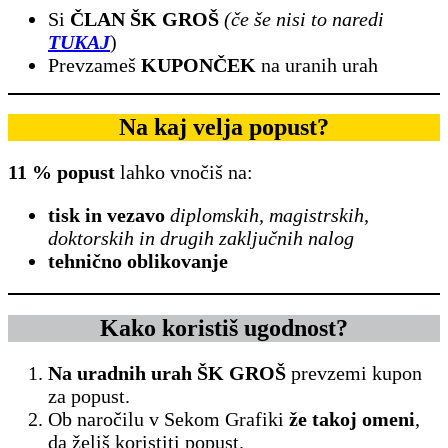
Si
ČLAN ŠK GROŠ
(če še nisi to naredi
TUKAJ
)
Prevzameš
KUPONČEK
na uranih urah
Na kaj velja popust?
11 % popust
lahko vnočiš na:
tisk in vezavo
diplomskih, magistrskih,
doktorskih in drugih zaključnih nalog
tehnično oblikovanje
Kako koristiš ugodnost?
Na uradnih urah ŠK GROŠ
prevzemi kupon
za popust.
Ob naročilu v Sekom Grafiki
že takoj omeni
,
da želiš koristiti popust.