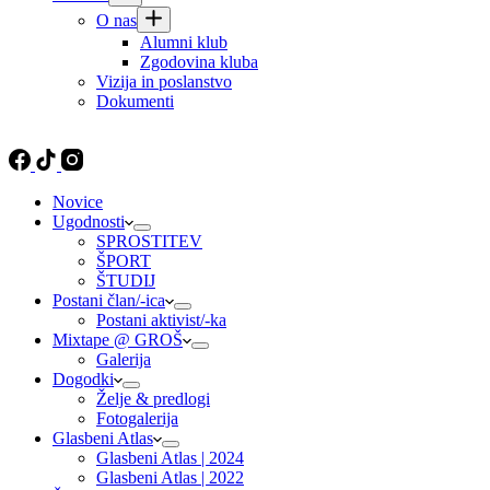
O nas
Alumni klub
Zgodovina kluba
Vizija in poslanstvo
Dokumenti
Novice
Ugodnosti
SPROSTITEV
ŠPORT
ŠTUDIJ
Postani član/-ica
Postani aktivist/-ka
Mixtape @ GROŠ
Galerija
Dogodki
Želje & predlogi
Fotogalerija
Glasbeni Atlas
Glasbeni Atlas | 2024
Glasbeni Atlas | 2022