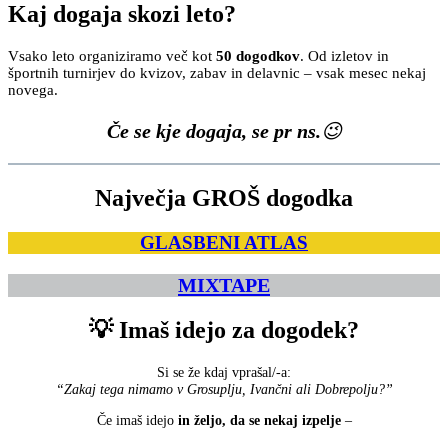
Kaj dogaja skozi leto?
Vsako leto organiziramo več kot
50 dogodkov
. Od izletov in
športnih turnirjev do kvizov, zabav in delavnic – vsak mesec nekaj
novega.
Če se kje dogaja, se pr ns.
😉
Največja GROŠ dogodka
GLASBENI ATLAS
MIXTAPE
💡 Imaš idejo za dogodek?
Si se že kdaj vprašal/-a:
“Zakaj tega nimamo v Grosuplju, Ivančni ali Dobrepolju?”
Če imaš idejo
in željo, da se nekaj izpelje
–