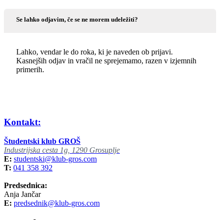
Se lahko odjavim, če se ne morem udeležiti?
Lahko, vendar le do roka, ki je naveden ob prijavi.
Kasnejših odjav in vračil ne sprejemamo, razen v izjemnih
primerih.
Kontakt:
Študentski klub GROŠ
Industrijska cesta 1g, 1290 Grosuplje
E:
studentski@klub-gros.com
T:
041 358 392
Predsednica:
Anja Jančar
E:
predsednik@klub-gros.com