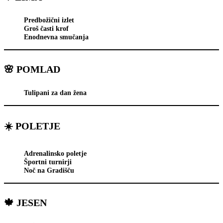
Predbožični izlet
Groš časti krof
Enodnevna smučanja
🌸
POMLAD
Tulipani za dan žena
☀️
POLETJE
Adrenalinsko poletje
Športni turnirji
Noč na Gradišču
🍁
JESEN