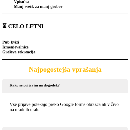
Vpisn’ca
Manj svečk za manj grobov
⏳
CELO LETNI
Pub kvizi
Izmenjevalnice
Groševa rekreacija
Najpogostejša vprašanja
Kako se prijavim na dogodek?
Vse prijave potekajo preko Google forms obrazca ali v živo
na uradnih urah.