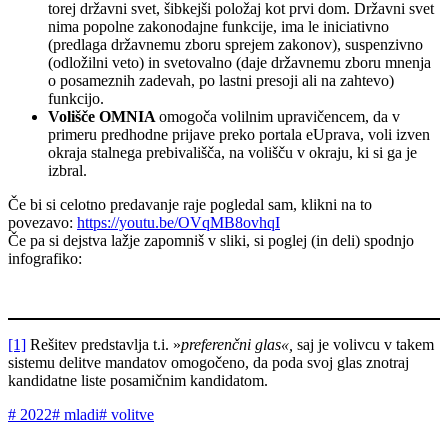
torej državni svet, šibkejši položaj kot prvi dom. Državni svet
nima popolne zakonodajne funkcije, ima le iniciativno
(predlaga državnemu zboru sprejem zakonov), suspenzivno
(odložilni veto) in svetovalno (daje državnemu zboru mnenja
o posameznih zadevah, po lastni presoji ali na zahtevo)
funkcijo.
Volišče OMNIA
omogoča volilnim upravičencem, da v
primeru predhodne prijave preko portala eUprava, voli izven
okraja stalnega prebivališča, na volišču v okraju, ki si ga je
izbral.
Če bi si celotno predavanje raje pogledal sam, klikni na to
povezavo:
https://youtu.be/OVqMB8ovhqI
Če pa si dejstva lažje zapomniš v sliki, si poglej (in deli) spodnjo
infografiko:
[1]
Rešitev predstavlja t.i. »
preferenčni glas«,
saj je volivcu v takem
sistemu delitve mandatov omogočeno, da poda svoj glas znotraj
kandidatne liste posamičnim kandidatom.
#
2022
#
mladi
#
volitve