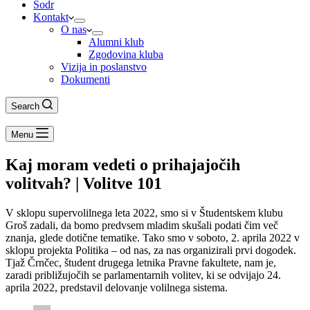
Šodr
Kontakt
O nas
Alumni klub
Zgodovina kluba
Vizija in poslanstvo
Dokumenti
Search
Menu
Kaj moram vedeti o prihajajočih
volitvah? | Volitve 101
V sklopu supervolilnega leta 2022, smo si v Študentskem klubu
Groš zadali, da bomo predvsem mladim skušali podati čim več
znanja, glede dotične tematike. Tako smo v soboto, 2. aprila 2022 v
sklopu projekta Politika – od nas, za nas organizirali prvi dogodek.
Tjaž Črnčec, študent drugega letnika Pravne fakultete, nam je,
zaradi približujočih se parlamentarnih volitev, ki se odvijajo 24.
aprila 2022, predstavil delovanje volilnega sistema.