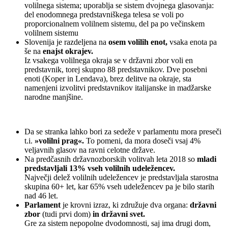
volilnega sistema; uporablja se sistem dvojnega glasovanja:
del enodomnega predstavniškega telesa se voli po
proporcionalnem volilnem sistemu, del pa po večinskem
volilnem sistemu
Slovenija je razdeljena na
osem volilih enot,
vsaka enota pa
še na
enajst okrajev.
Iz vsakega volilnega okraja se v državni zbor voli en
predstavnik, torej skupno 88 predstavnikov. Dve posebni
enoti (Koper in Lendava), brez delitve na okraje, sta
namenjeni izvolitvi predstavnikov italijanske in madžarske
narodne manjšine.
Da se stranka lahko bori za sedeže v parlamentu mora preseči
t.i.
»volilni prag«.
To pomeni, da mora doseči vsaj 4%
veljavnih glasov na ravni celotne države.
Na predčasnih državnozborskih volitvah leta 2018 so
mladi
predstavljali 13% vseh volilnih udeležencev.
Največji delež volilnih udeležencev je predstavljala starostna
skupina 60+ let, kar 65% vseh udeležencev pa je bilo starih
nad 46 let.
Parlament
je krovni izraz, ki združuje dva organa:
državni
zbor
(tudi prvi dom)
in državni svet.
Gre za sistem nepopolne dvodomnosti, saj ima drugi dom,