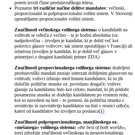
potem izvoli člane predstavniškega telesa.
Poznamo
tri različne načine delitve mandatov
: večinski,
proporcionalni in polproporcionalni volilni sistem. V Sloveniji
uporabljamo proporcionalni volilni sistem.
Značilnosti večinskega volilnega sistema:
o kandidatih na
volitvah se odloča z večino – ta je bodisi absolutna (oz.
nadpolovična – izvoljen je kandidat, ki je dobil več kot
polovico glasov volivcev; tak sistem uporabljajo v Franciji) ali
relativna (izvoljen je kandidat, ki je dobil več glasov v
primerjavi z drugimi kandidati; primer ZDA)
Značilnosti proporcionalnega volilnega sistema:
dodeljeni
predstavniški mandati morajo ustrezati dobljenim glasovom na
volitvah; volivci izbirajo med listami kandidatov, ki so jih
določile politične stranke oz. povedano drugače, volivec
glasuje za kandidatno listo kot celoto; mandati, ki jih pridobi
posamezna stranka se dodelijo kandidatom po vrstnem redu,
kot so navedeni na listi – to pomeni, da politična stranka z
uvrstitvijo in razvrstitvijo kandidatov na listi v resnici odloča,
kateri od kandidatov bo izvoljen za poslanca
[1]
Značilnosti polproporcionalnega, manjšinskega oz.
»mešanega« volilnega sistema:
»the best of both worlds«,
torej združuje značilnosti večinskega in proporcionalnega