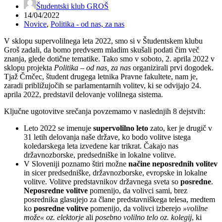
Študentski klub GROŠ
14/04/2022
Novice
,
Politika - od nas, za nas
V sklopu supervolilnega leta 2022, smo si v Študentskem klubu
Groš zadali, da bomo predvsem mladim skušali podati čim več
znanja, glede dotične tematike. Tako smo v soboto, 2. aprila 2022 v
sklopu projekta
Politika – od nas, za nas
organizirali prvi dogodek.
Tjaž Črnčec, študent drugega letnika Pravne fakultete, nam je,
zaradi približujočih se parlamentarnih volitev, ki se odvijajo 24.
aprila 2022, predstavil delovanje volilnega sistema.
Ključne ugotovitve srečanja povzemamo v naslednjih 8 dejstvih:
Leto 2022 se imenuje
supervolilno leto
zato, ker je drugič v
31 letih delovanja naše države, ko bodo volitve istega
koledarskega leta izvedene kar trikrat. Čakajo nas
državnozborske, predsedniške in lokalne volitve.
V Sloveniji poznamo štiri možne
načine neposrednih volitev
in sicer predsedniške, državnozborske, evropske in lokalne
volitve. Volitve predstavnikov državnega sveta so
posredne
.
Neposredne volitve
pomenijo, da volivci sami, brez
posrednika glasujejo za člane predstavniškega telesa, medtem
ko
posredne volitve
pomenijo, da volivci izberejo
»volilne
može« oz. elektorje
ali
posebno volilno telo oz. kolegij
, ki