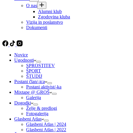
O nas
Alumni klub
Zgodovina kluba
Vizija in poslanstvo
Dokumenti
Novice
Ugodnosti
SPROSTITEV
ŠPORT
ŠTUDIJ
Postani član/-ica
Postani aktivist/-ka
Mixtape @ GROŠ
Galerija
Dogodki
Želje & predlogi
Fotogalerija
Glasbeni Atlas
Glasbeni Atlas | 2024
Glasbeni Atlas | 2022