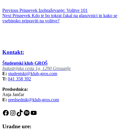
Previous
Prispevek
Izobraževanje: Volitve 101
Next
Prispevek
Kdo te bo tokrat čakal na glasovnici in kako se
vsebinsko pripraviti na volitve?
Kontakt:
Študentski klub GROŠ
Industrijska cesta 1g, 1290 Grosuplje
E:
studentski@klub-gros.com
T:
041 358 392
Predsednica:
Anja Jančar
E:
predsednik@klub-gros.com
Facebook
Instagram
TikTok
Spotify
YouTube
Uradne ure: