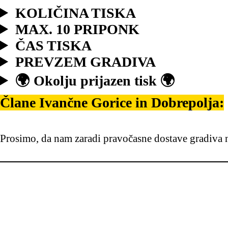
KOLIČINA TISKA
MAX. 10 PRIPONK
ČAS TISKA
PREVZEM GRADIVA
🌍 Okolju prijazen tisk 🌍
Člane Ivančne Gorice in Dobrepolja:
Prosimo, da nam zaradi pravočasne dostave gradiva n