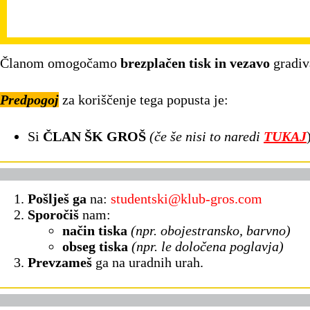
Članom omogočamo
brezplačen tisk in vezavo
gradi
Predpogoj
za koriščenje tega popusta je:
Si
ČLAN ŠK GROŠ
(če še nisi to naredi
TUKAJ
P
ošlj
eš ga
na:
studentski@klub-gros.com
Sporoči
š
nam:
način tiska
(npr. obojestransko, barvno)
obseg tiska
(npr. le določena poglavja)
P
revzameš
ga na uradnih urah.