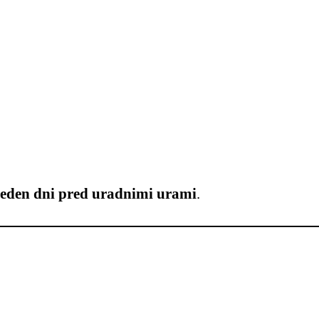
e teden dni pred uradnimi urami
.