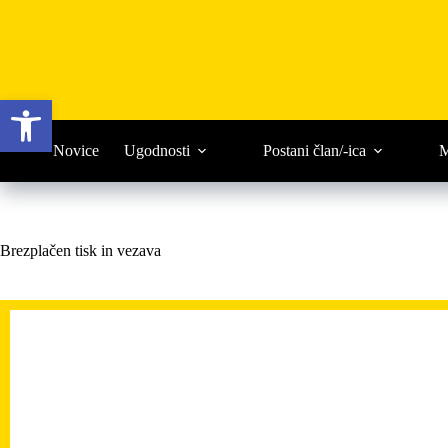
Skip
to
content
Open toolbar
Novice
Ugodnosti
Postani član/-ica
M
Brezplačen tisk in vezava