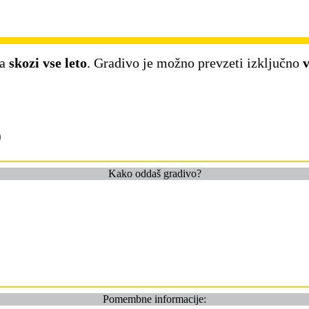
va
skozi vse leto
. Gradivo je možno prevzeti izključno
v
)
Kako oddaš gradivo?
Pomembne informacije: