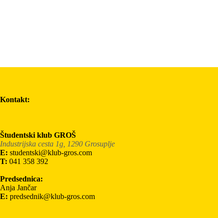
Kontakt:
Študentski klub GROŠ
Industrijska cesta 1g, 1290 Grosuplje
E:
studentski@klub-gros.com
T:
041 358 392
Predsednica:
Anja Jančar
E:
predsednik@klub-gros.com