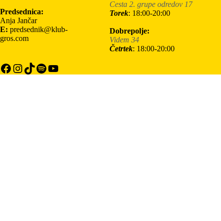
Cesta 2. grupe odredov 17
Predsednica:
Torek
: 18:00-20:00
Anja Jančar
E:
predsednik@klub-
Dobrepolje:
gros.com
Videm 34
Četrtek
: 18:00-20:00
Facebook
Instagram
TikTok
Spotify
YouTube