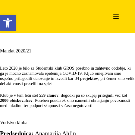
Skip
to
content
Open toolbar
Mandat 2020/21
Leto 2020 je bilo za Študentski klub GROŠ posebno in zahtevno obdobje, ki
ga je močno zaznamovala epidemija COVID-19. Kljub omejitvam smo
uspešno prilagodili delovanje in izvedli kar
34 projektov
, pri čemer smo velik
del aktivnosti preselili na splet.
Klub je v tem letu štel
559 članov
, dogodki pa so skupaj pritegnili več kot
2000 obiskovalcev
. Poseben poudarek smo namenili ohranjanju povezanosti
med mladimi ter podpori skupnosti v času negotovosti.
Vodstvo kluba
Predsednica:
Anamarija Ahlin