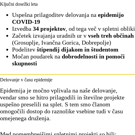
Ključni dosežki leta
Uspešna prilagoditev delovanja na
epidemijo
COVID-19
Izvedba
34 projektov
, od tega več v spletni obliki
Začetek izvajanja uradnih ur v
vseh treh občinah
(Grosuplje, Ivančna Gorica, Dobrepolje)
Podelitev
štipendij dijakom in študentom
Močan poudarek na
dobrodelnosti in pomoči
skupnosti
Delovanje v času epidemije
Epidemija je močno vplivala na naše delovanje,
vendar smo se hitro prilagodili in številne projekte
uspešno preselili na splet. S tem smo članom
omogočili dostop do raznolike vsebine tudi v času
omejenega druženja.
Med pomembnejšimi spletnimi projekti so bili: