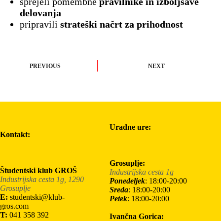
sprejeli pomembne
pravilnike in izboljšave
delovanja
pripravili
strateški načrt za prihodnost
PREVIOUS
NEXT
Uradne ure:
Kontakt:
Grosuplje:
Študentski klub GROŠ
Industrijska cesta 1g
Industrijska cesta 1g, 1290
Ponedeljek
: 18:00-20:00
Grosuplje
Sreda
: 18:00-20:00
E:
studentski@klub-
Petek
: 18:00-20:00
gros.com
T:
041 358 392
Ivančna Gorica: